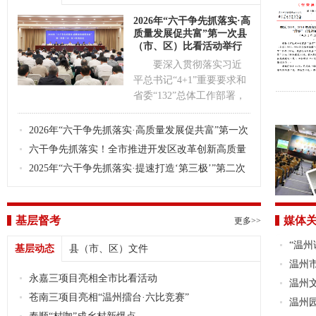
2026年“六干争先抓落实·高
质量发展促共富”第一次县
（市、区）比看活动举行
要深入贯彻落实习近
平总书记“4+1”重要要求和
省委“132”总体工作部署，
深入实施市委“1361”思路举
措，牢固树立和践行正确
2026年“六干争先抓落实·高质量发展促共富”第一次
政绩观，大力弘扬“六干”作
县（市、区）比看活动举行
六干争先抓落实！全市推进开发区改革创新高质量
风
发展大会举行
2025年“六干争先抓落实·提速打造‘第三极’”第二次
市直部门比看活动举行
基层督考
媒体
更多>>
“温
基层动态
县（市、区）文件
温州市
永嘉三项目亮相全市比看活动
局起步谋
温州
苍南三项目亮相“温州擂台·六比竞赛”
温州园