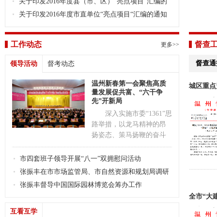
法》的通知
县（市、区）考绩办法》和《2016年度市直单位考绩办
关于印发2016年度县（市、区）“亮点项目“汇编的
法》的通知
通知
关于印发2016年度市直单位“亮点项目“汇编的通知
工作动态
督查
更多>>
督查通
领导活动
督考动态
温州新春第一会聚焦高质
城区重点
量发展促共富、“六干争
先”开新局
深入实施市委“1361”思
路举措，以龙马精神的昂
扬姿态、策马扬鞭的奋斗
激情、万马奔腾的磅礴合
力，进一步动员全市上下
市四套班子领导开展“八一”双拥慰问活动
全力做强“一圈一极一中心”
张振丰在市市场监管局、市自然资源和规划局调研
张振丰督导中国国际园林博览会筹办工作
全市“大
（十） （
互看互学