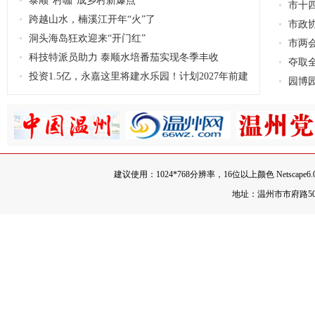
泰顺“村咖”成乡村新爆点
市十
跨越山水，楠溪江开年“火”了
市政
洞头海岛狂欢迎来“开门红”
市两
科技特派员助力 泰顺水培番茄实现冬季丰收
夺取
投资1.5亿，永嘉这里将建水乐园！计划2027年前建
大项目“
园博园
成运营→
建议使用：1024*768分辨率，16位以上颜色 Netscape
地址：温州市市府路500号 邮