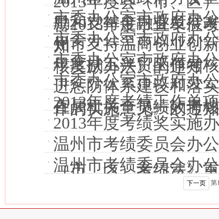
2013年度县（市、
市委办公室市政府办公
励和支持金融业发展
善2013年度市直单
市委办公室市政府办公
州市支持温商创业创
知
市委办公室市政府办公
年度扶工兴贸工作考
核奖励办法》的通知
市委办公室市政府办公
进惩防体系建设和落
2013年度考绩工作单
直属机关全员绩效考
作的实施意见》的通
2013年度考绩奖实施
温州市考绩委员会办公
温州市考绩委员会办公
（市、区）考绩法》
第
下一页
市功能区、中心镇和
细则的通知
细则的通知